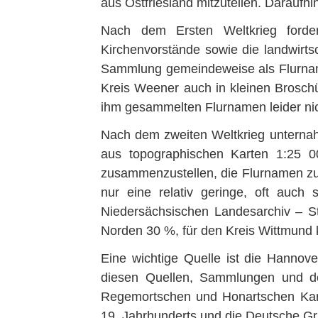
aus Ostfriesland mitzuteilen. Daraufh
Nach dem Ersten Weltkrieg forde
Kirchenvorstände sowie die landwirts
Sammlung gemeindeweise als Flurname
Kreis Weener auch in kleinen Broschü
ihm gesammelten Flurnamen leider nich
Nach dem zweiten Weltkrieg unterna
aus topographischen Karten 1:25 0
zusammenzustellen, die Flurnamen zu
nur eine relativ geringe, oft auc
Niedersächsischen Landesarchiv – Sta
Norden 30 %, für den Kreis Wittmund 
Eine wichtige Quelle ist die Hannov
diesen Quellen, Sammlungen und der
Regemortschen und Honartschen Kart
19. Jahrhunderts und die Deutsche Gr