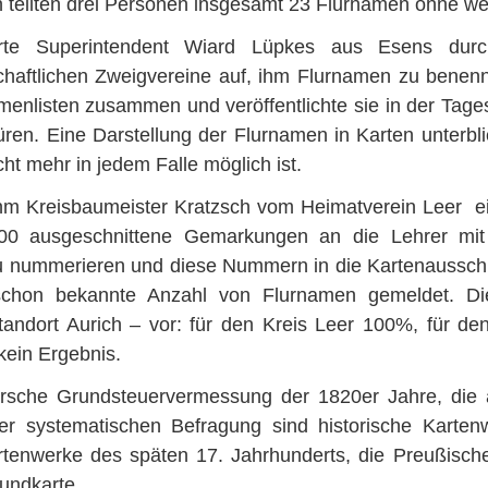
in teilten drei Personen insgesamt 23 Flurnamen ohne w
rte Superintendent Wiard Lüpkes aus Esens durch
chaftlichen Zweigvereine auf, ihm Flurnamen zu benenn
nlisten zusammen und veröffentlichte sie in der Tage
ren. Eine Darstellung der Flurnamen in Karten unterbli
t mehr in jedem Falle möglich ist.
hm Kreisbaumeister Kratzsch vom Heimatverein Leer ei
00 ausgeschnittene Gemarkungen an die Lehrer mit d
 nummerieren und diese Nummern in die Kartenausschnit
h schon bekannte Anzahl von Flurnamen gemeldet. D
ndort Aurich – vor: für den Kreis Leer 100%, für den 
kein Ergebnis.
ersche Grundsteuervermessung der 1820er Jahre, die 
 systematischen Befragung sind historische Kartenw
enwerke des späten 17. Jahrhunderts, die Preußisc
undkarte.