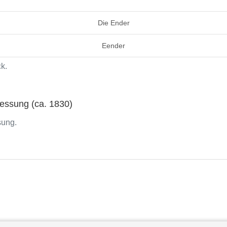
Die Ender
Eender
k.
ssung (ca. 1830)
sung.