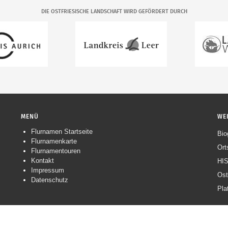
DIE OSTFRIESISCHE LANDSCHAFT WIRD GEFÖRDERT DURCH
MENÜ
WE
Flurnamen Startseite
Navigation
Bio
Flurnamenkarte
überspringen
Ort
Flurnamentouren
Kontakt
HIS
Impressum
Ost
Datenschutz
Pla