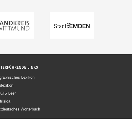
ITERFÜHRENDE LINKS
graphisches Lexikon
slexikon
GIS Leer
frisica
ttdeutsches Wörterbuch