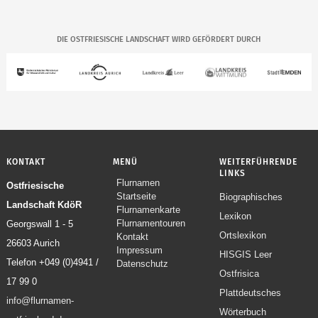
DIE OSTFRIESISCHE LANDSCHAFT WIRD GEFÖRDERT DURCH
KONTAKT
MENÜ
WEITERFÜHRENDE
LINKS
Flurnamen
Navigation
Ostfriesische
Startseite
Biographisches
überspringen
Landschaft KdöR
Flurnamenkarte
Lexikon
Flurnamentouren
Georgswall 1 - 5
Ortslexikon
Kontakt
26603 Aurich
Impressum
HISGIS Leer
Telefon +049 (0)4941 /
Datenschutz
Ostfrisica
17 99 0
Plattdeutsches
info@flurnamen-
Wörterbuch