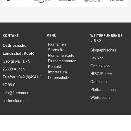
KONTAKT
MENÜ
WEITERFÜHRENDE
LINKS
Flurnamen
Navigation
Ostfriesische
Startseite
Biographisches
überspringen
Landschaft KdöR
Flurnamenkarte
Lexikon
Flurnamentouren
Georgswall 1 - 5
Ortslexikon
Kontakt
26603 Aurich
Impressum
HISGIS Leer
Telefon +049 (0)4941 /
Datenschutz
Ostfrisica
17 99 0
Plattdeutsches
info@flurnamen-
Wörterbuch
ostfriesland.de
© 2026 Ostfriesische
Landschaft KdöR