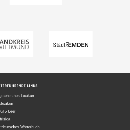
ITERFÜHRENDE LINKS
graphisches Lexikon
slexikon
GIS Leer
frisica
ttdeutsches Wörterbuch