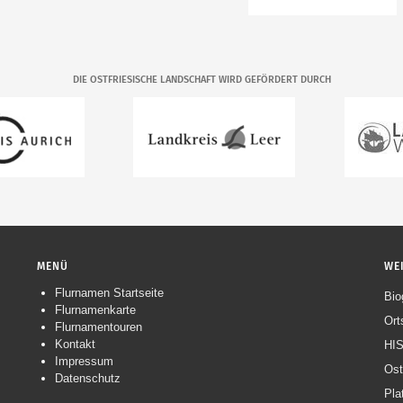
DIE OSTFRIESISCHE LANDSCHAFT WIRD GEFÖRDERT DURCH
MENÜ
WE
Flurnamen Startseite
Navigation
Bio
Flurnamenkarte
überspringen
Ort
Flurnamentouren
Kontakt
HIS
Impressum
Ost
Datenschutz
Pla