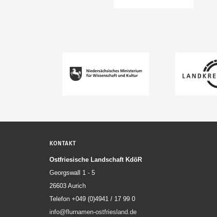
KONTAKT
Ostfriesische Landschaft KdöR
Georgswall 1 - 5
26603 Aurich
Telefon +049 (0)4941 / 17 99 0
info@flurnamen-ostfriesland.de