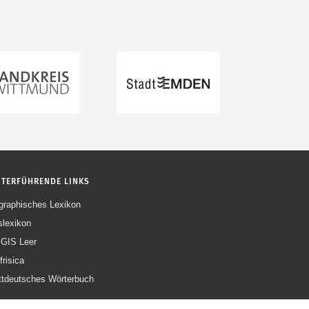
ITERFÜHRENDE LINKS
graphisches Lexikon
slexikon
GIS Leer
frisica
ttdeutsches Wörterbuch