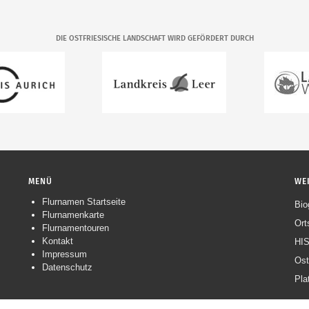
DIE OSTFRIESISCHE LANDSCHAFT WIRD GEFÖRDERT DURCH
MENÜ
WE
Flurnamen Startseite
Navigation
Bio
Flurnamenkarte
überspringen
Ort
Flurnamentouren
Kontakt
HIS
Impressum
Ost
Datenschutz
Pla